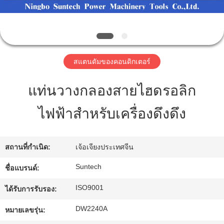
โรงงาน
การ
สแตนดัมของคอนดิกเตอร์
ควบคุม
แท่นวางกลองสายไฮดรอลิก
คุณภาพ
ไฟฟ้าสำหรับเครื่องดึงดึง
ข่าว
สถานที่กำเนิด:
เจ้อเจียงประเทศจีน
Suntech
ชื่อแบรนด์:
ขอคํา
ISO9001
ได้รับการรับรอง:
อ้างอิง
DW2240A
หมายเลขรุ่น: