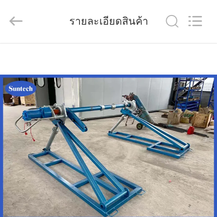
-
2026
Ningbo
Suntech
รายละเอียดสินค้า
Power
Machinery
Tools
Co.,Ltd..
All
บ้าน
Rights
Reserved.
สินค้า
เกี่ยว
กับ
เรา
ทัวร์