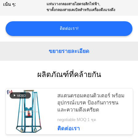
,
เน้น ๆ:
แท่นวางกลองสายไฮดรอลิกไฟฟ้า
แผนผัง
ขาตั้งกลองสายเคเบิลสำหรับเครื่องดึงแรงดึง
เว็บไซต์
ติดต่อเรา!
นโยบาย
ขยายรายละเอียด
ความ
เป็น
ผลิตภัณฑ์ที่คล้ายกัน
ส่วน
สแตนดรอมคอนดิวเตอร์ พร้อม
ตัว
อุปกรณ์เบรค ป้องกันการชน
และความตึงเครียด
negotiable MOQ:1 ชุด
ติดต่อเรา